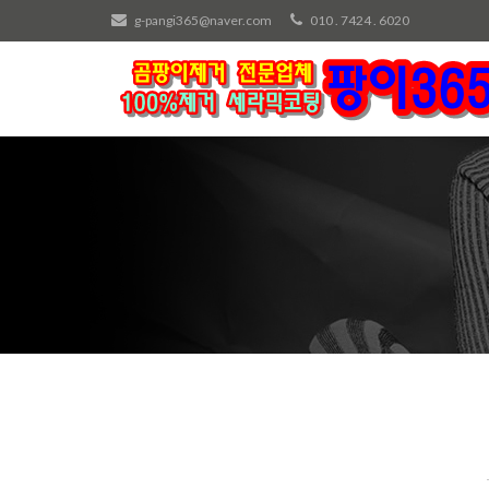
g-pangi365@naver.com
010 . 7424 . 6020