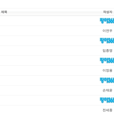
제목
작성자
이연우
임종영
이정용
손재윤
전세종